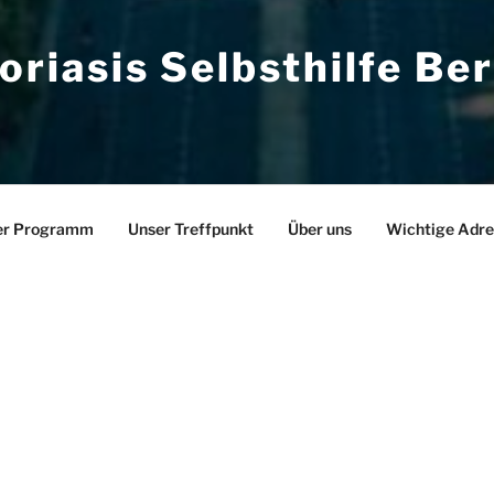
oriasis Selbsthilfe Ber
er Programm
Unser Treffpunkt
Über uns
Wichtige Adre
MMEN BEI DER PSORIASIS
HILFE IN BERLIN
ruppe trifft sich elfmal im Jahr.
 am 1. Dienstag im Monat um 19 Uhr