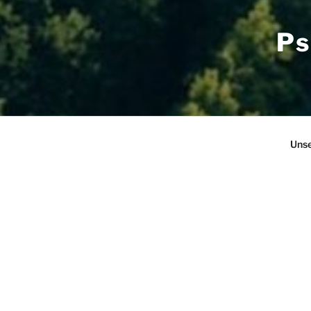
Ps
Uns
WILLKO
SELBST
Die Selbsthilfeg
Termin
: immer