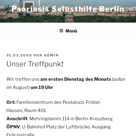
Zum
Psoriasis Selbsthilfe Berlin
Inhalt
springen
Menü
VERÖFFENTLICHT
31.03.2009
VON
ADMIN
AM
Unser Treffpunkt
Wir treffen uns
am ersten Dienstag des Monats
(außer
im August)
um 19 Uhr
.
Ort:
Familienzentrum des Pestalozzi-Fröbel-
Hauses, Raum 401
Anschrift
: Mehringdamm 114 in Berlin-Kreuzberg
ÖPNV
: U-Bahnhof Platz der Luftbrücke, Ausgang
Fidicinstraße