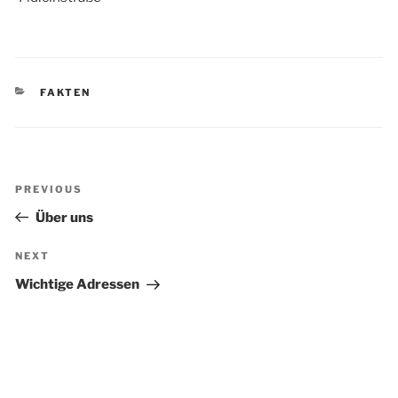
KATEGORIEN
FAKTEN
Beitragsnavigation
Previous
PREVIOUS
Post
Über uns
Next
NEXT
Post
Wichtige Adressen